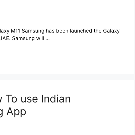
alaxy M11 Samsung has been launched the Galaxy
UAE. Samsung will …
 To use Indian
g App