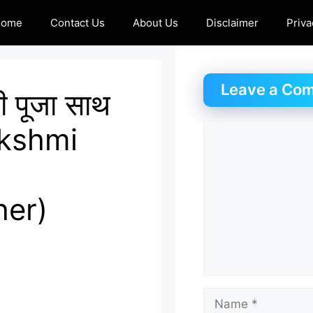
Home
Contact Us
About Us
Disclaimer
Priva
Leave a Co
की पूजा साथ
akshmi
Comment
e
her)
Name