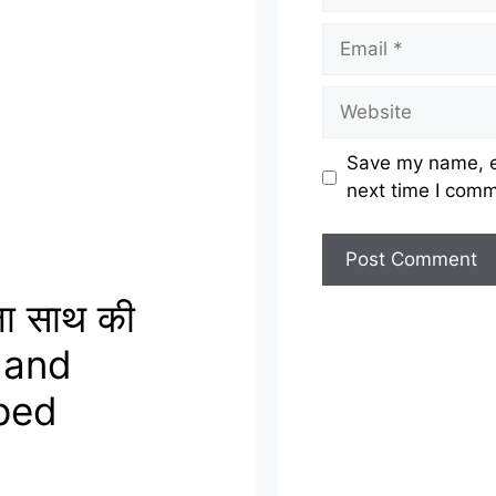
Email
Website
Save my name, em
next time I com
ूजा साथ की
 and
ped