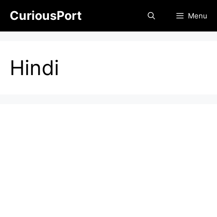
Skip
CuriousPort
Menu
to
content
Hindi