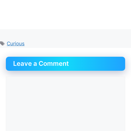
Tags
Curious
Leave a Comment
Comment