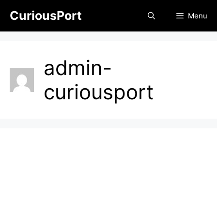
Skip
CuriousPort
Menu
to
content
admin-
curiousport