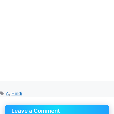
Tags
A
,
Hindi
Leave a Comment