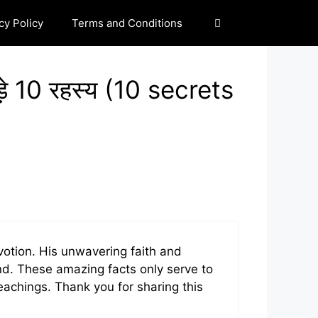
cy Policy
Terms and Conditions
ड़े 10 रहस्य (10 secrets
votion. His unwavering faith and
d. These amazing facts only serve to
teachings. Thank you for sharing this