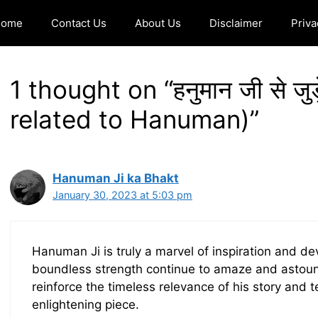
Home
Contact Us
About Us
Disclaimer
Priva
1 thought on “हनुमान जी से जु
related to Hanuman)”
Hanuman Ji ka Bhakt
January 30, 2023 at 5:03 pm
Hanuman Ji is truly a marvel of inspiration and de
boundless strength continue to amaze and astoun
reinforce the timeless relevance of his story and 
enlightening piece.