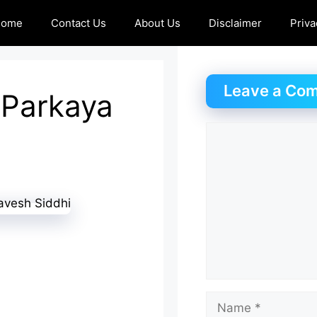
Home
Contact Us
About Us
Disclaimer
Priva
Leave a Co
 – Parkaya
Comment
Name