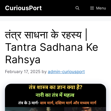
Skip
CuriousPort
Menu
to
content
तंत्र साधना के रहस्य |
Tantra Sadhana Ke
Rahsya
February 17, 2025
by
admin-curiousport