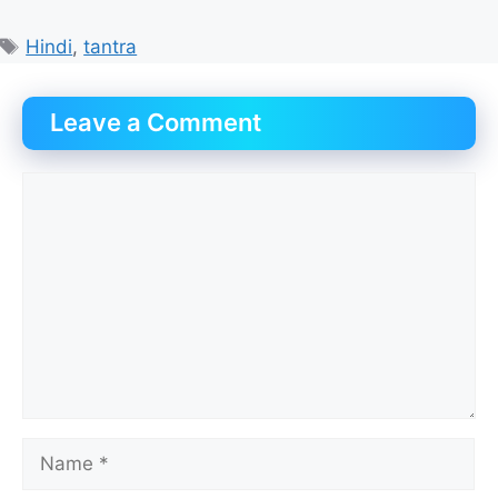
Tags
Hindi
,
tantra
Leave a Comment
Comment
Name