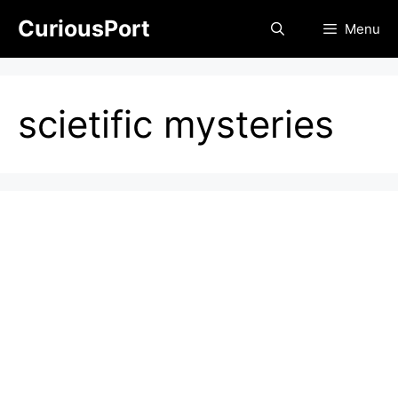
Skip
CuriousPort
Menu
to
content
scietific mysteries