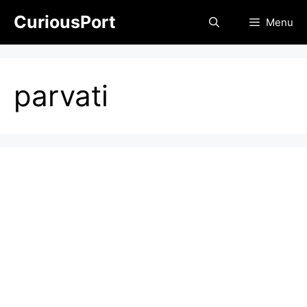
Skip
CuriousPort
Menu
to
content
parvati