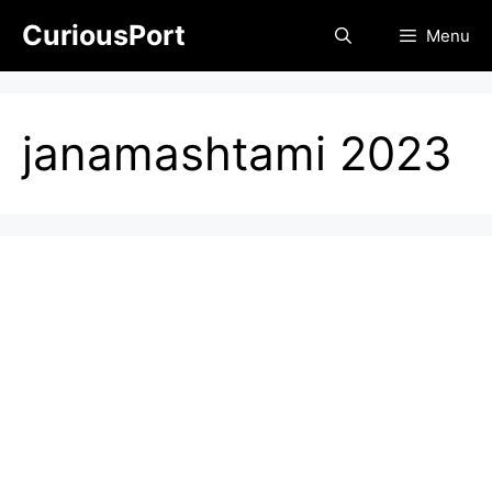
Skip
CuriousPort
Menu
to
content
janamashtami 2023