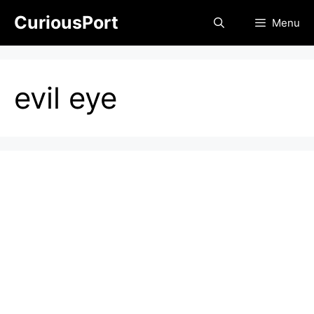
Skip
CuriousPort
Menu
to
content
evil eye