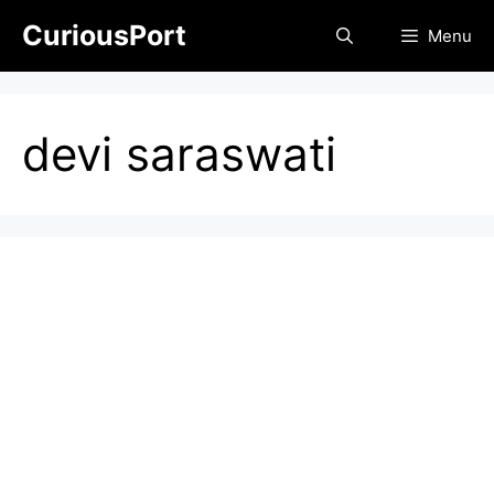
Skip
CuriousPort
Menu
to
content
devi saraswati