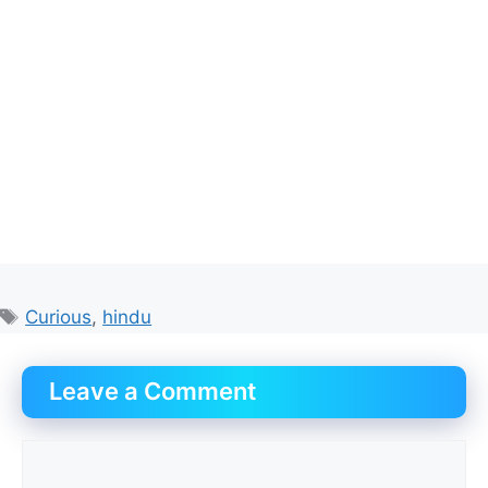
Tags
Curious
,
hindu
Leave a Comment
Comment