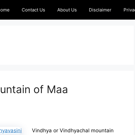
Home
Contact Us
About Us
Disclaimer
Priva
untain of Maa
Vindhya or Vindhyachal mountain