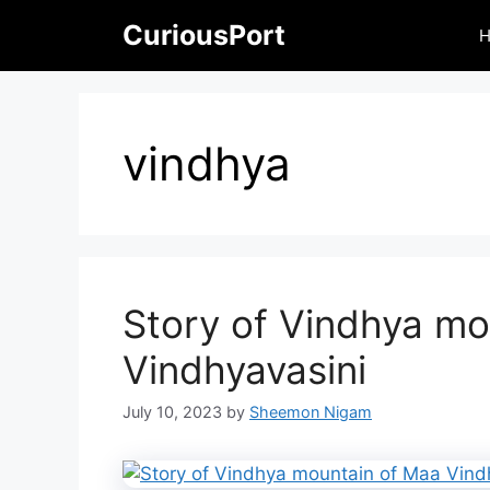
Skip
CuriousPort
to
content
vindhya
Story of Vindhya mo
Vindhyavasini
July 10, 2023
by
Sheemon Nigam