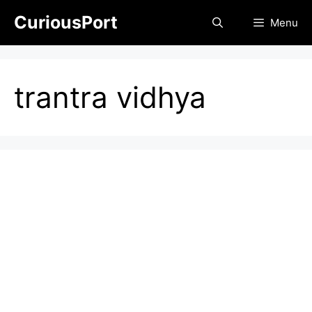
Skip
CuriousPort
Menu
to
content
trantra vidhya