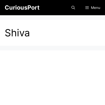
Skip
CuriousPort
Menu
to
content
Shiva