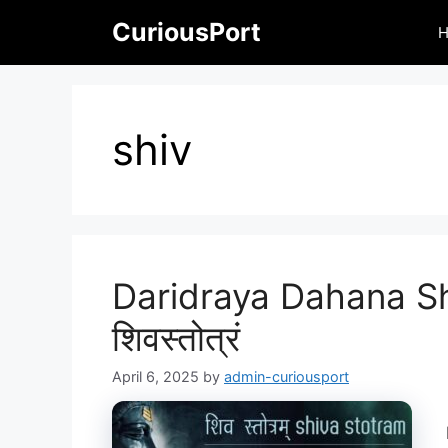
Skip
CuriousPort
to
content
shiv
Daridraya Dahana Shiv
शिवस्तोत्रं
April 6, 2025
by
admin-curiousport