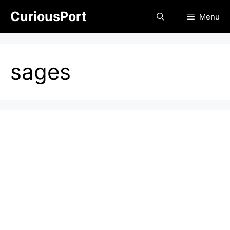
Skip
CuriousPort
Menu
to
content
sages