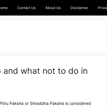
Home
Contact Us
About Us
Disclaimer
Priva
and what not to do in
Pitru Paksha or Shraddha Paksha is considered