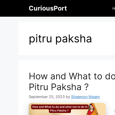
Skip
CuriousPort
to
content
pitru paksha
How and What to do 
Pitru Paksha ?
September 25, 2023
by
Sheemon Nigam