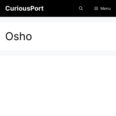
Skip
CuriousPort
Menu
to
content
Osho