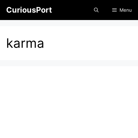
Skip
CuriousPort
Menu
to
content
karma