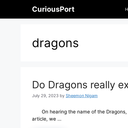
Skip
CuriousPort
to
content
dragons
Do Dragons really ex
July 29, 2023
by
Sheemon Nigam
On hearing the name of the Dragons, 
article, we …