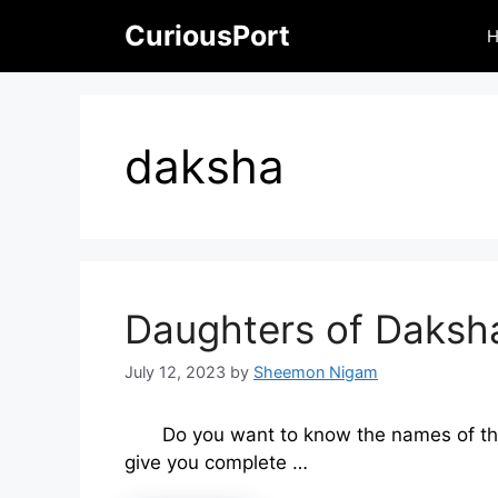
Skip
CuriousPort
to
content
daksha
Daughters of Daksha
July 12, 2023
by
Sheemon Nigam
Do you want to know the names of th
give you complete …