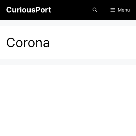
Skip
CuriousPort
Menu
to
content
Corona