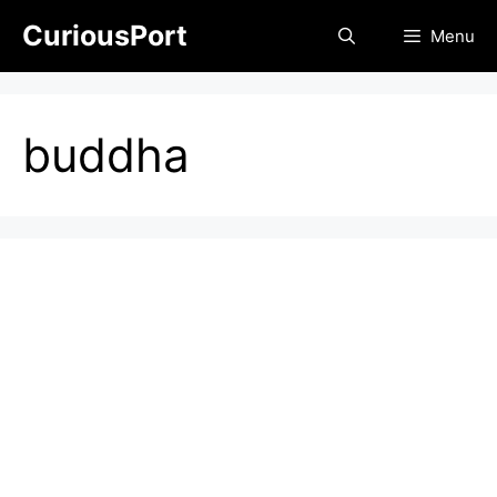
Skip
CuriousPort
Menu
to
content
buddha