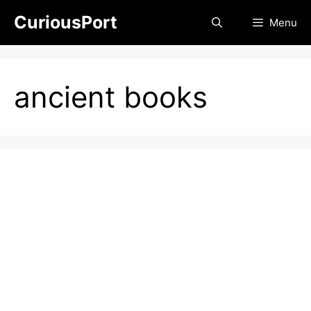
Skip
CuriousPort
Menu
to
content
ancient books