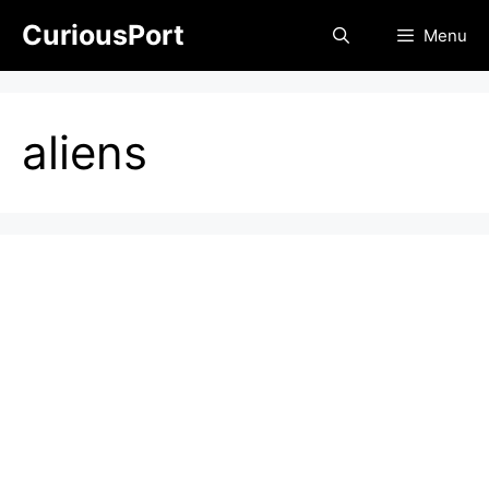
Skip
CuriousPort
Menu
to
content
aliens