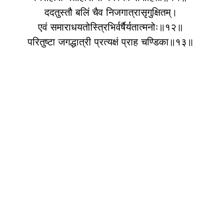
ददतुस्तौ बलिं चैव निजगात्रासृगुक्षितम्।
एवं समाराधयतोस्त्रिभिर्वर्षैर्यतात्मनोः॥१२॥
परितुष्टा जगद्धात्री प्रत्यक्षं प्राह चण्डिका॥१३॥