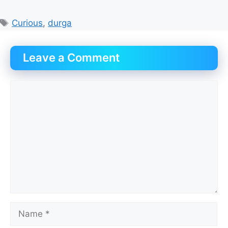
Tags
Curious
,
durga
Leave a Comment
Comment
Name