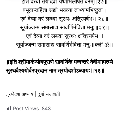
इति दत्त्वा तयोर्देवी यथाभिलषितं वरम्॥२७॥
बभूवान्तर्हिता सद्यो भक्त्या ताभ्यामभिष्टुता।
एवं देव्या वरं लब्ध्वा सुरथः क्षत्रियर्षभः॥२८॥
सूर्याज्जन्म समासाद्य सावर्णिर्भविता मनुः॥२९॥
एवं देव्या वरं लब्ध्वा सुरथः क्षत्रियर्षभः l
सूर्याज्जन्म समासाद्य सावर्णिर्भविता मनुः॥क्लीं ॐ॥
॥इति श्रीमार्कण्डेयपुराणे सावर्णिके मन्वन्तरे देवीमाहात्म्ये
सुरथवैश्ययोर्वरप्रदानं नाम त्रयोदशोऽध्यायः॥१३॥
त्रयोदश अध्याय | दुर्गा सप्तशती
Post Views:
843