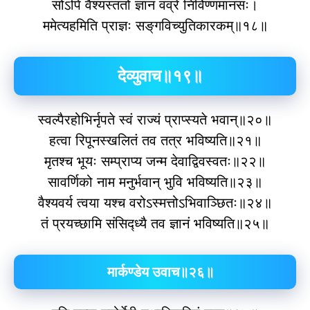
सोऽपि वैश्‍यस्ततो ज्ञानं वव्रे निर्विण्णमानसः।
ममेत्यहमिति प्राज्ञः सङ्‌गविच्युतिकारकम्॥१८॥
देव्युवाच॥१९॥
स्वल्पैरहोभिर्नृपते स्वं राज्यं प्राप्स्यते भवान्॥२०॥
हत्वा रिपूनस्खलितं तव तत्र भविष्यति॥२१॥
मृतश्‍च भूयः सम्प्राप्य जन्म देवाद्विवस्वतः॥२२॥
सावर्णिको नाम मनुर्भवान् भुवि भविष्यति॥२३॥
वैश्‍यवर्य त्वया यश्‍च वरोऽस्मत्तोऽभिवाञ्छितः॥२४॥
तं प्रयच्छामि संसिद्ध्यै तव ज्ञानं भविष्यति॥२५॥
मार्कण्डेय उवाच॥२६॥