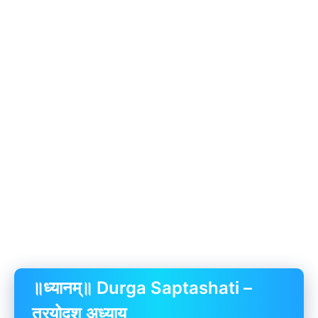
॥ध्यानम्॥ Durga Saptashati –
त्रयोदश अध्याय