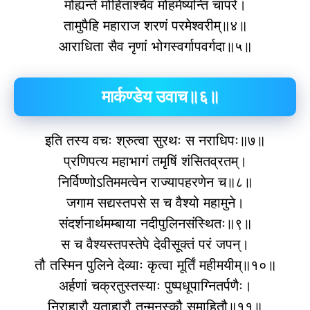
मोह्यन्ते मोहिताश्‍चैव मोहमेष्यन्ति चापरे।
तामुपैहि महाराज शरणं परमेश्‍वरीम्॥४॥
आराधिता सैव नृणां भोगस्वर्गापवर्गदा॥५॥
मार्कण्डेय उवाच॥६॥
इति तस्य वचः श्रुत्वा सुरथः स नराधिपः॥७॥
प्रणिपत्य महाभागं तमृषिं शंसितव्रतम्।
निर्विण्णोऽतिममत्वेन राज्यापहरणेन च॥८॥
जगाम सद्यस्तपसे स च वैश्यो महामुने।
संदर्शनार्थमम्बाया नदीपुलिनसंस्थितः॥९॥
स च वैश्यस्तपस्तेपे देवीसूक्तं परं जपन्।
तौ तस्मिन पुलिने देव्याः कृत्वा मूर्तिं महीमयीम्॥१०॥
अर्हणां चक्रतुस्तस्याः पुष्पधूपाग्नितर्पणैः।
निराहारौ यताहारौ तन्मनस्कौ समाहितौ॥११॥