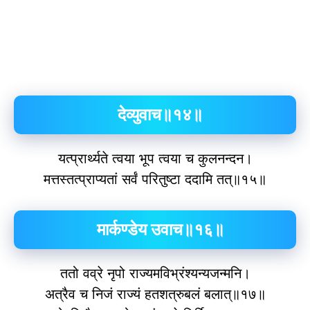
देव्युवाच॥१४॥
यत्प्रार्थ्यते त्वया भूप त्वया च कुलनन्दन।
मत्तस्तत्प्राप्यतां सर्वं परितुष्टा ददामि तत्॥१५॥
मार्कण्डेय उवाच॥१६॥
ततो वव्रे नृपो राज्यमविभ्रंश्‍यन्यजन्मनि।
अत्रैव च निजं राज्यं हतशत्रुबलं बलात्॥१७॥