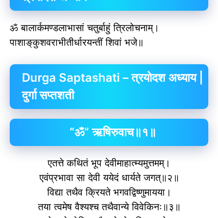
ॐ बालार्कमण्डलाभासां चतुर्बाहुं त्रिलोचनाम्।
पाशाङ्‌कुशवराभीतीर्धारयन्तीं शिवां भजे॥
Durga Saptashati – त्रयोदश अध्याय |
दुर्गा सप्तशती
“ॐ” ऋषिरुवाच॥१॥
एतत्ते कथितं भूप देवीमाहात्म्यमुत्तमम्।
एवंप्रभावा सा देवी ययेदं धार्यते जगत्॥२॥
विद्या तथैव क्रियते भगवद्विष्णुमायया।
तया त्वमेष वैश्‍यश्‍च तथैवान्ये विवेकिनः॥३॥