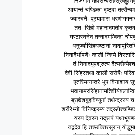
निर्जगाम महासैन्यसहस्रैर्बहुभि
आयान्तं चण्डिका दृष्ट्‌वा तत्सैन
ज्यास्वनैः पूरयामास धरणीगगन
ततः सिंहो महानादमतीव कृतव
घण्टास्वनेन तन्नादमम्बिका चोप
धनुर्ज्यासिंहघण्टानां नादापूरित
निनादैर्भीषणैः काली जिग्ये विस्
तं निनादमुपश्रुत्य दैत्यसैन्यैश्‍
देवी सिंहस्तथा काली सरोषैः पर
एतस्मिन्नन्तरे भूप विनाशाय सुर
भवायामरसिंहानामतिवीर्यबलान्
ब्रह्मेशगुहविष्णूनां तथेन्द्रस्
शरीरेभ्यो विनिष्क्रम्य तद्रूपैश्‍चण
यस्य देवस्य यद्रूपं यथाभूष
तद्वदेव हि तच्छक्तिरसुरान् योद्