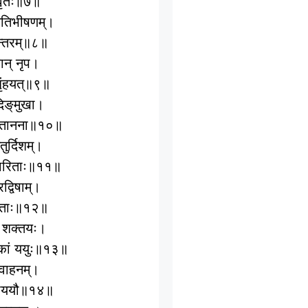
र्वृतः॥७॥
्यमतिभीषणम्।
ान्तरम्॥८॥
ान् नृप।
बृंहयत्॥९॥
दिङ्‌मुखा।
तारितानना॥१०॥
चतुर्दिशम्।
िवारिताः॥११॥
द्विषाम्।
विताः॥१२॥
य च शक्तयः।
्डिकां ययुः॥१३॥
णवाहनम्।
धुमाययौ॥१४॥