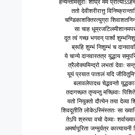
हन्यन्तामसुराः शीघ्रं मम प्रीत्याऽ
ततो देवीशरीरात्तु विनिष्क्रान्
चण्डिकाशक्तिरत्युग्रा शिवाशत
सा चाह धूम्रजटिलमीशानमप
दूत त्वं गच्छ भगवन् पार्श्‍वं शुम्भ
ब्रूहि शुम्भं निशुम्भं च दानवाव
ये चान्ये दानवास्तत्र युद्धाय सम
त्रैलोक्यमिन्द्रो लभतां देवाः सन्त
यूयं प्रयात पातालं यदि जीवित
बलावलेपादथ चेद्भवन्तो युद्धकाङ
तदागच्छत तृप्यन्तु मच्छिवाः पि
यतो नियुक्तो दौत्येन तया देव्या 
शिवदूतीति लोकेऽस्मिंस्ततः सा ख्
तेऽपि श्रुत्वा वचो देव्याः शर्वाख्य
अमर्षापूरिता जग्मुर्यत्र कात्याय