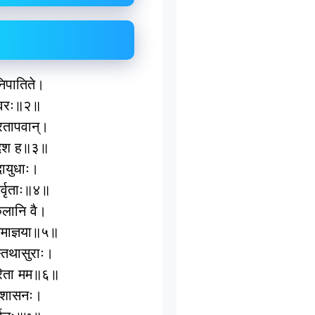
िनिपातिते।
ेश्‍वरः॥२॥
्रतापवान्।
ादिदेश ह॥३॥
ुदायुधाः।
लैर्वृताः॥४॥
कुलानि वै।
ु ममाज्ञया॥५॥
स्तथासुराः।
त्वरिता मम॥६॥
ैरवशासनः।