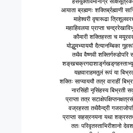
हंसयुक्तविमानाग्रे साक्षसूत्र
आयाता ब्रह्मणः शक्तिर्ब्रह्माणी 
माहेश्‍वरी वृषारूढा त्रिशूलव
महाहिवलया प्राप्ता चन्द्ररेखा
कौमारी शक्तिहस्ता च मयूरव
योद्धुमभ्याययौ दैत्यानम्बिका ग
तथैव वैष्णवी शक्तिर्गरुडोपरि 
शङ्‌खचक्रगदाशाङ्‌र्गखड्‌गहस्ता
यज्ञवाराहमतुलं रूपं या बिभ्र
शक्तिः साप्याययौ तत्र वाराहीं बिभ
नारसिंही नृसिंहस्य बिभ्रती सद
प्राप्ता तत्र सटाक्षेपक्षिप्तनक्ष
वज्रहस्ता तथैवैन्द्री गजराजोप
प्राप्ता सहस्रनयना यथा शक्रस
ततः परिवृतस्ताभिरीशानो देव