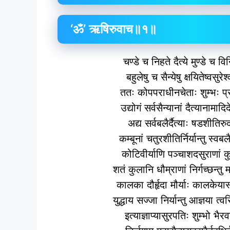
‘ॐ’ ऋषिरुवाच॥१॥
चण्डे च निहते दैत्ये मुण्डे च व
बहुलेषु च सैन्येषु क्षयितेष्वसुर
ततः कोपपराधीनचेताः शुम्भः प
उद्योगं सर्वसैन्यानां दैत्यानाम
अद्य सर्वबलैर्दैत्याः षडशीतिर
कम्बूनां चतुरशीतिर्निर्यान्तु स्वब
कोटिवीर्याणि पञ्चाशदसुराणां 
शतं कुलानि धौम्राणां निर्गच्छन्त
कालका दौर्हृदा मौर्याः कालकेया
युद्धाय सज्जा निर्यान्तु आज्ञया 
इत्याज्ञाप्यासुरपतिः शुम्भो भ