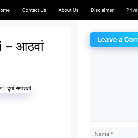
Home
Contact Us
About Us
Disclaimer
Priva
Leave a Co
 – आठवां
Comment
Name