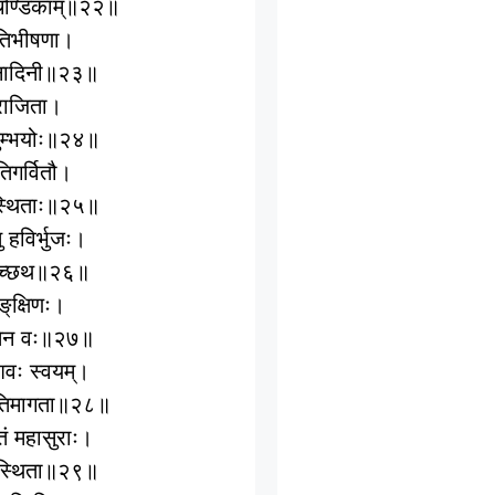
ऽहचण्डिकाम्॥२२॥
तातिभीषणा।
निनादिनी॥२३॥
राजिता।
निशुम्भयोः॥२४॥
तिगर्वितौ।
ुपस्थिताः॥२५॥
ु हविर्भुजः।
ुमिच्छथ॥२६॥
्‌क्षिणः।
शितेन वः॥२७॥
शिवः स्वयम्।
यातिमागता॥२८॥
ातं महासुराः।
नी स्थिता॥२९॥