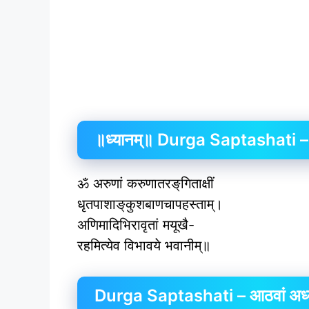
॥ध्यानम्॥ Durga Saptashati – 
ॐ अरुणां करुणातरङ्‌गिताक्षीं
धृतपाशाङ्‌कुशबाणचापहस्ताम्।
अणिमादिभिरावृतां मयूखै-
रहमित्येव विभावये भवानीम्॥
Durga Saptashati – आठवां अध्याय