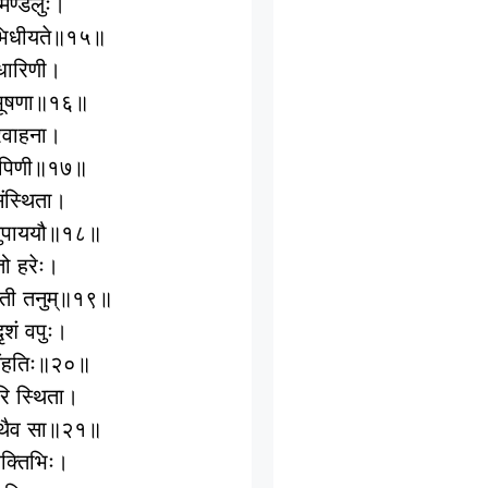
कमण्डलुः।
साभिधीयते॥१५॥
रधारिणी।
विभूषणा॥१६॥
रवाहना।
ुहरूपिणी॥१७॥
संस्थिता।
भ्युपाययौ॥१८॥
तो हरेः।
्रती तनुम्॥१९॥
ृशं वपुः।
त्रसंहतिः॥२०॥
रि स्थिता।
्तथैव सा॥२१॥
शक्तिभिः।