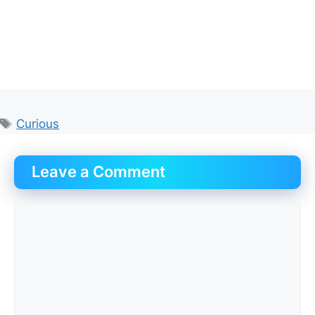
Tags
Curious
Leave a Comment
Comment