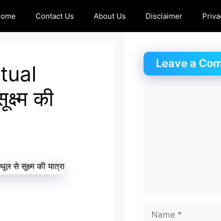
Home
Contact Us
About Us
Disclaimer
Priva
Leave a Co
tual
क्ष्म की
Comment
Name