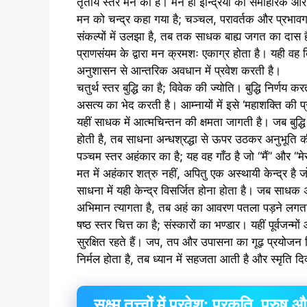
तृतीय स्तर मन का है। मन ही इन्द्रियों का समाहारक और
मन को चन्द्र कहा गया है; चञ्चल, परावर्तक और प्रभा
संकल्पों में उलझा है, तब तक साधक बाह्य जगत का दास 
प्राणसंयम के द्वारा मन क्रमशः एकाग्र होता है। यही वह बिन
अनुशासन से आन्तरिक अवधान में प्रवेश करती है।
चतुर्थ स्तर बुद्धि का है; विवेक की ज्योति। बुद्धि निर्णय क
असत्य का भेद करती है। आम्नायों में इसे ‘महाशक्ति की 
यहीं साधक में आत्मचिन्तन की क्षमता जागती है। जब बुद्ध
होती है, तब साधना अन्धश्रद्धा से ऊपर उठकर अनुभूति 
पञ्चम स्तर अहंकार का है; यह वह गाँठ है जो “मैं” और 
मत में अहंकार शत्रु नहीं, अपितु एक अस्थायी केन्द्र है 
साधना में यही केन्द्र विसर्जित होना होता है। जब साधक अ
अभिमान त्यागता है, तब अहं का आवरण पतला पड़ने लगता
षष्ठ स्तर चित्त का है; संस्कारों का भण्डार। यहीं पूर्वजन्म
सुरक्षित रहते हैं। जप, तप और उपासना का गूढ़ प्रयोजन चि
निर्मल होता है, तब ध्यान में सहजता आती है और स्मृति दि
सूक्ष्म तत्त्वों में प्रवेश: प्रकृति, पुरुष