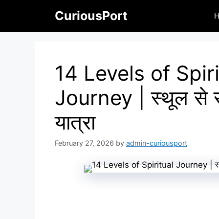
Skip
CuriousPort
to
content
14 Levels of Spiri
Journey | स्थूल से सू
यात्रा
February 27, 2026
by
admin-curiousport