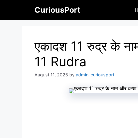
Skip
CuriousPort
to
content
एकादश 11 रुद्र के न
11 Rudra
August 11, 2025
by
admin-curiousport