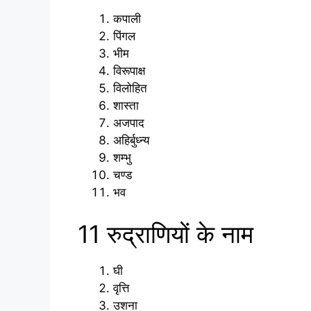
कपाली
पिंगल
भीम
विरूपाक्ष
विलोहित
शास्ता
अजपाद
अहिर्बुध्न्य
शम्भु
चण्ड
भव
11 रुद्राणियों के नाम
घी
वृत्ति
उशना