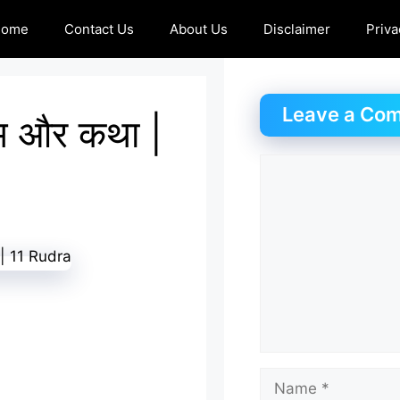
Home
Contact Us
About Us
Disclaimer
Priva
Leave a Co
ाम और कथा |
Comment
Name