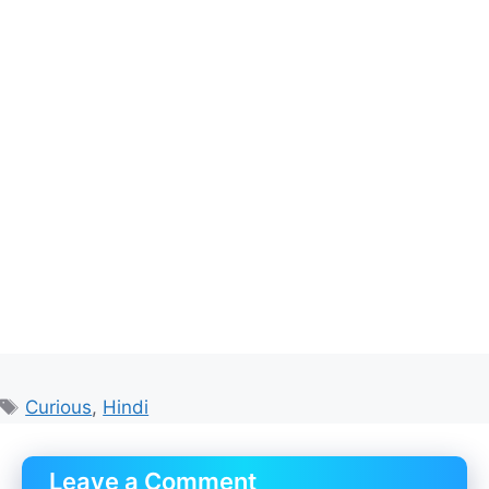
Tags
Curious
,
Hindi
Leave a Comment