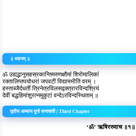
॥ ध्यानम् ॥
ॐ उद्यद्भानुसहस्रकान्तिमरुणक्षौमां शिरोमालिकां
रक्तालिप्तपयोधरां जपवटीं विद्यामभीतिं वरम् ।
हस्ताब्जैर्दधतीं त्रिनेत्रविलसद्वक्त्रारविन्दश्रियं
देवीं बद्धहिमांशुरत्‍नमुकुटां वन्देऽरविन्दस्थिताम् ॥
तृतीय अध्याय दुर्गा सप्तशती | Third Chapter
‘ॐ’ ऋषिररुवाच ॥१॥