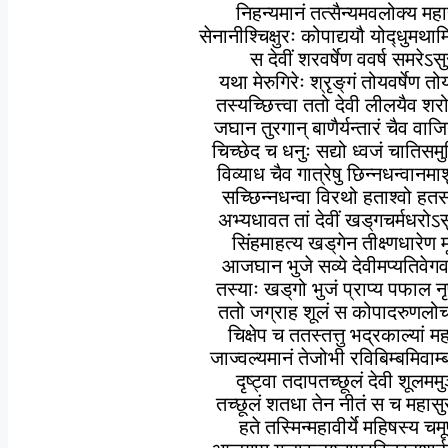
निहन्यमानं तत्सैन्यमवलोक्य मह
सेनानीश्‍चिक्षुरः कोपाद्ययौ योद्‍धुमथ
स देवीं शरवर्षेण ववर्ष समरेऽस
यथा मेरुगिरेः श्रृङ्‌गं तोयवर्षेण
तस्यच्छित्त्वा ततो देवी लीलयैव शर
जघान तुरगान् बाणैर्यन्तारं चैव वा
चिच्छेद च धनुः सद्यो ध्वजं चातिसमु
विव्याध चैव गात्रेषु छिन्नधन्वानम
सच्छिन्नधन्वा विरथो हताश्‍वो ह
अभ्यधावत तां देवीं खड्‌गचर्मधरो
सिंहमाहत्य खड्‌गेन तीक्ष्णधारेण म
आजघान भुजे सव्ये देवीमप्यतिवेग
तस्याः खड्‌गो भुजं प्राप्य पफाल 
ततो जग्राह शूलं स कोपादरुणल
चिक्षेप च ततस्तत्तु भद्रकाल्यां म
जाज्वल्यमानं तेजोभी रविबिम्बमिवाम
दृष्ट्‍वा तदापतच्छूलं देवी शूलमम
तच्छूलं शतधा तेन नीतं स च महा
हते तस्मिन्महावीर्ये महिषस्य च