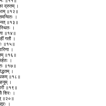
्दनः ॥११॥
का द्रुतम् ।
्रभाम् ॥१२॥
ोधसमन्वितः ।
्छिनत् ॥१३॥
 स्थितः ।
ारिणा ॥१४॥
महीं गतौ ।
ुणैः ॥१५॥
ृगारिणा ।
कृतम् ॥१६॥
िर्हतः ।
ातितः ॥१७॥
चोद्धतम् ।
ान्धकम् ॥१८॥
ाहनुम् ।
श्वरी ॥१९॥
वै शिरः ।
्षयम् ॥२०॥
ासुरः ।