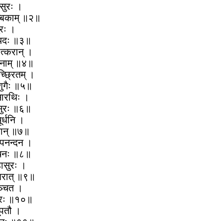
ासुरः ।
ाम्बिकाम् ॥२॥
ुरः ।
 तोयदः ॥३॥
ोत्करान् ।
जिनाम् ॥४॥
च्छ्रितम् ।
ाशुगैः ॥५॥
तसारथिः ।
ऽसुरः ॥६॥
ूर्धनि ।
वान् ॥७॥
नृपनन्दन ।
ोचनः ॥८॥
हासुरः ।
्बरात् ॥९॥
ुञ्चत ।
सुरः ॥१०॥
मूपतौ ।