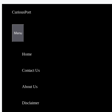
Skip
to
CuriousPort
content
Menu
Home
Contact Us
About Us
Disclaimer