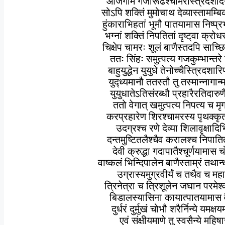
आजगाम गजारूढश्‍चामरस्त्रिदशार
सोऽपि शक्तिं मुमोचाथ देव्यास्तामम्बि
हुंकाराभिहतां भूमौ पातयामास निष्प
भग्नां शक्तिं निपतितां दृष्ट्‌वा क्र
चिक्षेप चामरः शूलं बाणैस्तदपि साच
ततः सिंहः समुत्पत्य गजकुम्भान्तरे
बाहुयुद्धेन युयुधे तेनोच्चैस्त्रिदश
युद्ध्यमानौ ततस्तौ तु तस्मान्नागान्
युयुधातेऽतिसंरब्धौ प्रहारैरतिदार
ततो वेगात् खमुत्पत्य निपत्य च म
करप्रहारेण शिरश्‍चामरस्य पृथक्
उदग्रश्‍च रणे देव्या शिलावृक्षादिभ
दन्तमुष्टितलैश्‍चैव करालश्‍च निप
देवी क्रुद्धा गदापातैश्‍चूर्णयामास 
वाष्कलं भिन्दिपालेन बाणैस्ताम्रं तथ
उग्रास्यमुग्रवीर्यं च तथैव च मह
त्रिनेत्रा च त्रिशूलेन जघान परमे
बिडालस्यासिना कायात्पातयामास 
दुर्धरं दुर्मुखं चोभौ शरैर्निन्ये यमक
एवं संक्षीयमाणे तु स्वसैन्ये महिष