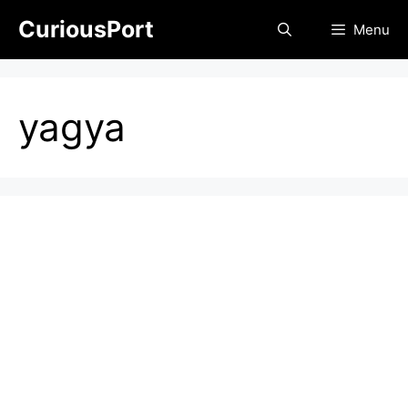
Skip
CuriousPort
Menu
to
content
yagya