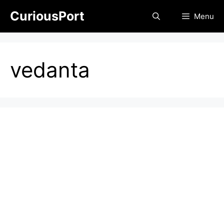
Skip
CuriousPort
Menu
to
content
vedanta