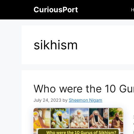
Skip
CuriousPort
to
content
sikhism
Who were the 10 Gur
July 24, 2023
by
Sheemon Nigam