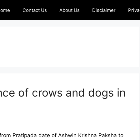
Home
Contact Us
About Us
Disclaimer
Priva
nce of crows and dogs in
e from Pratipada date of Ashwin Krishna Paksha to