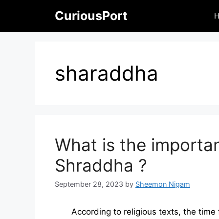
Skip
CuriousPort
to
content
sharaddha
What is the importa
Shraddha ?
September 28, 2023
by
Sheemon Nigam
According to religious texts, the tim