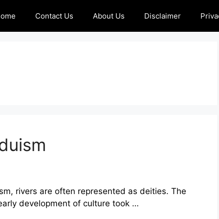
Home
Contact Us
About Us
Disclaimer
Priva
nduism
sm, rivers are often represented as deities. The
early development of culture took …