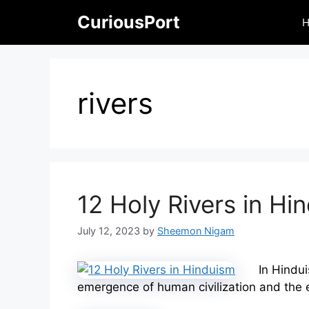
Skip
CuriousPort
to
content
rivers
12 Holy Rivers in Hi
July 12, 2023
by
Sheemon Nigam
In Hindui
emergence of human civilization and the 