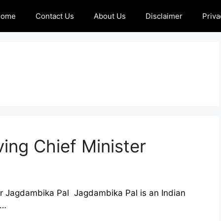
Home
Contact Us
About Us
Disclaimer
Priva
ving Chief Minister
ter Jagdambika Pal Jagdambika Pal is an Indian
 …