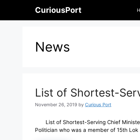
Skip
CuriousPort
to
content
News
List of Shortest-Ser
November 26, 2019
by
Curious Port
List of Shortest-Serving Chief Minis
Politician who was a member of 15th Lok