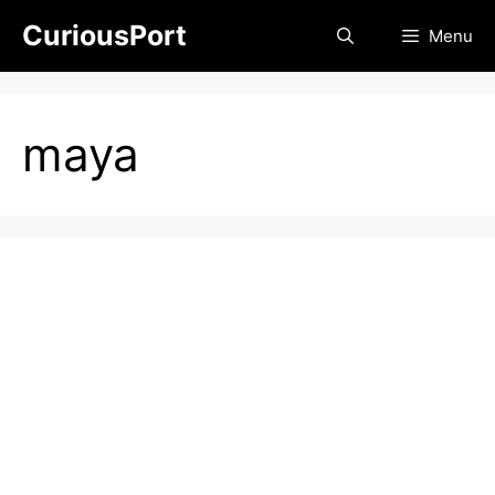
Skip
CuriousPort
Menu
to
content
maya