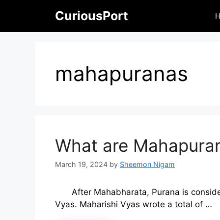
Skip
CuriousPort
to
content
mahapuranas
What are Mahapuran
March 19, 2024
by
Sheemon Nigam
After Mahabharata, Purana is conside
Vyas. Maharishi Vyas wrote a total of …