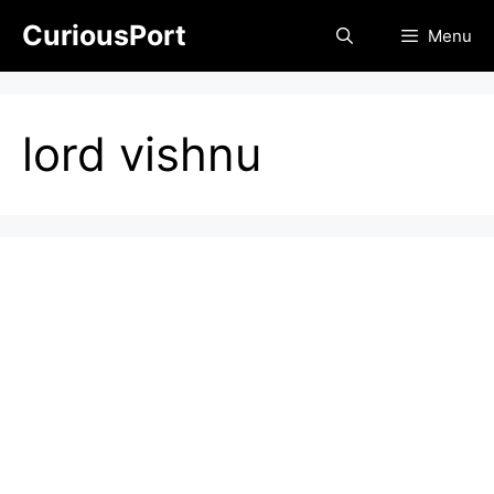
Skip
CuriousPort
Menu
to
content
lord vishnu