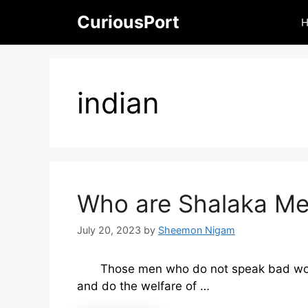
Skip
CuriousPort
to
content
indian
Who are Shalaka Men
July 20, 2023
by
Sheemon Nigam
Those men who do not speak bad word
and do the welfare of …