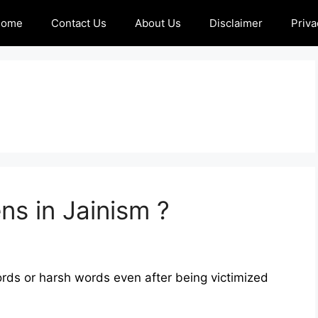
Home
Contact Us
About Us
Disclaimer
Priva
s in Jainism ?
s or harsh words even after being victimized