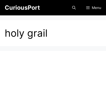
Skip
CuriousPort
Menu
to
content
holy grail