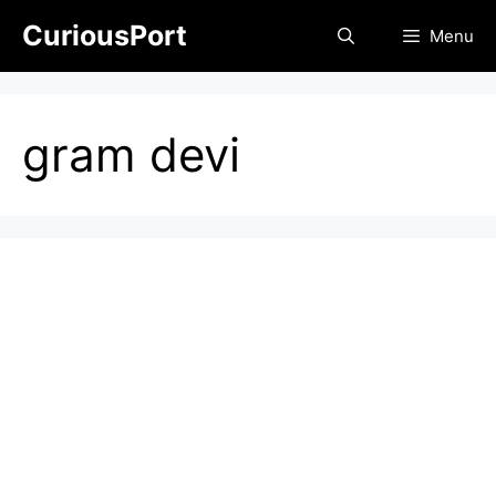
Skip
CuriousPort
Menu
to
content
gram devi