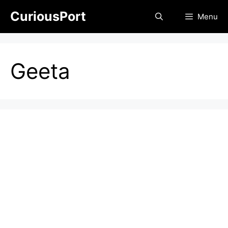
Skip
CuriousPort
Menu
to
content
Geeta