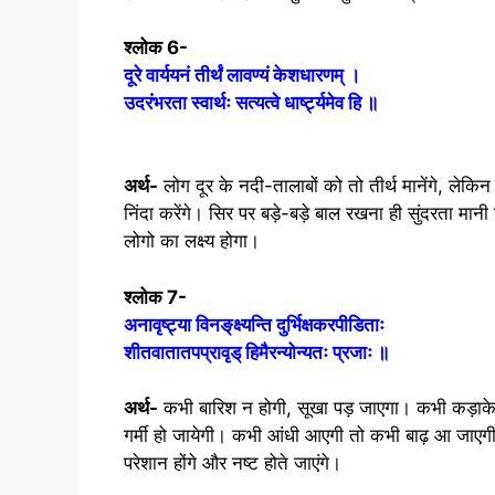
श्लोक 6-
दूरे वार्ययनं तीर्थं लावण्यं केशधारणम् ।
उदरंभरता स्वार्थः सत्यत्वे धार्ष्ट्यमेव हि ॥
अर्थ-
लोग दूर के नदी-तालाबों को तो तीर्थ मानेंगे, लेकि
निंदा करेंगे। सिर पर बड़े-बड़े बाल रखना ही सुंदरता मान
लोगो का लक्ष्य होगा।
श्लोक 7-
अनावृष्ट्या विनङ्‌क्ष्यन्ति दुर्भिक्षकरपीडिताः
शीतवातातपप्रावृड् हिमैरन्योन्यतः प्रजाः ॥
अर्थ-
कभी बारिश न होगी, सूखा पड़ जाएगा। कभी कड़ाके 
गर्मी हो जायेगी। कभी आंधी आएगी तो कभी बाढ़ आ जाएगी।
परेशान होंगे और नष्ट होते जाएंगे।