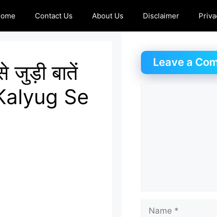
Home
Contact Us
About Us
Disclaimer
Priva
Leave a Co
 जुड़ी बातें
Kalyug Se
Comment
Name