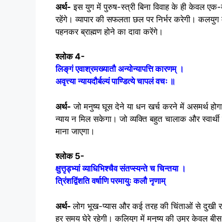
अर्थ-
इस युग में पुरुष-स्त्री बिना विवाह के ही केवल एक-
रहेंगे। व्यापार की सफलता छल पर निर्भर करेगी। कलयुग मे
पहनकर ब्राह्मण होने का दावा करेंगे।
श्लोक 4-
लिङ्‌गं एवाश्रमख्यातौ अन्योन्यापत्ति कारणम् ।
अवृत्त्या न्यायदौर्बल्यं पाण्डित्ये चापलं वचः ॥
अर्थ-
जो मनुष्य घूस देने या धन खर्च करने में असमर्थ ह
न्याय न मिल सकेगा। जो व्यक्ति बहुत चालाक और स्वार्थी हो
माना जाएगा।
श्लोक 5-
क्षुत्तृड्भ्यां व्याधिभिश्चैव संतप्स्यन्ते च चिन्तया ।
त्रिंशद्विंशति वर्षाणि परमायुः कलौ नृणाम्
अर्थ-
लोग भूख-प्यास और कई तरह की चिंताओं से दुखी रहें
हर समय घेरे रहेगी। कलियुग में मनुष्य की उम्र केवल बीस