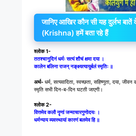
जानिए आखिर कौन सी यह दुर्लभ बातें दे
(Krishna) हमें बता रहे हैं
श्लोक 1-
ततश्चानुदिनं धर्मः सत्यं शौचं क्षमा दया ।
कालेन बलिना राजन् नङ्‌क्ष्यत्यायुर्बलं स्मृतिः ॥
अर्थ-
धर्म, सत्यवादिता, स्वच्छता, सहिष्णुता, दया, जी
स्मृति सभी दिन-ब-दिन घटती जाएगी।
श्लोक 2-
वित्तमेव कलौ नॄणां जन्माचारगुणोदयः ।
धर्मन्याय व्यवस्थायां कारणं बलमेव हि ॥